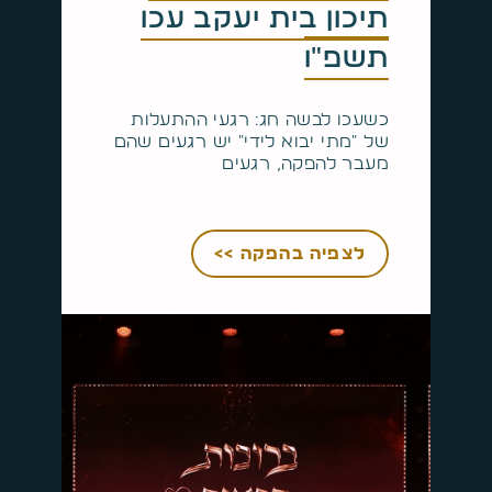
תיכון בית יעקב עכו
תשפ"ו
כשעכו לבשה חג: רגעי ההתעלות
של "מתי יבוא לידי" יש רגעים שהם
מעבר להפקה, רגעים
לצפיה בהפקה >>