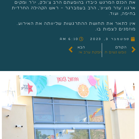
את הכנס המרגש כיבדו בהופעתם הרב צ'ולק, יו"ר ומקים
ארגון 'עזר מציון', הרב בעמברגר – ראש הקהילה החרדית
בחיפה, ועוד.
אין לתאר את תחושת ההתרגשות שליוותה את האירוע.
מוזמנים לצפות בו…
ספטמבר 3, 2023
6:10 am
הקודם
הבא
נופש נשים חלומי במלון מיתרים-טבריה
הפקת ערב אימהות – תיכון לבנות קריית אתא